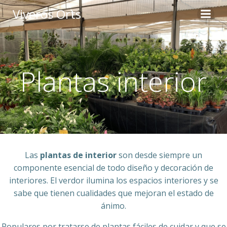
Saltar
Viveros Orts
al
contenido
Plantas interior
Las
plantas de interior
son desde siempre un
componente esencial de todo diseño y decoración de
interiores. El verdor ilumina los espacios interiores y se
sabe que tienen cualidades que mejoran el estado de
ánimo.
Populares por tratarse de plantas fáciles de cuidar y que se