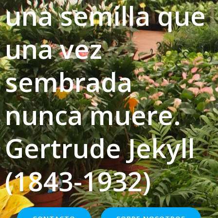
una semilla que
una vez
sembrada
nunca muere.
Gertrude Jekyll
(1843-1932)